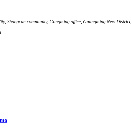
City, Shangcun community, Gongming office, Guangming New District,
m
imo