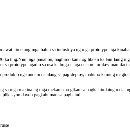
awat nimo ang mga bahin sa industriya ug mga prototype nga kinaha
 ka tuig.Niini nga panahon, naghimo kami og liboan ka lain-laing mga
r sa prototype ngadto sa usa ka bug-os nga custom turnkey manufactur
ga produkto nga andam na alang sa pag-deploy, mahimo kaming magtra
 sa mga makina ug mga mekanismo gikan sa nagkalain-laing metal nga
a aplikasyon dayon pagkahuman sa paghatud.
ruise