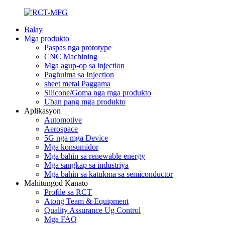
Balay
Mga produkto
Paspas nga prototype
CNC Machining
Mga agup-op sa injection
Paghulma sa Injection
sheet metal Paggama
Silicone/Goma nga mga produkto
Uban pang mga produkto
Aplikasyon
Automotive
Aerospace
5G nga mga Device
Mga konsumidor
Mga bahin sa renewable energy
Mga sangkap sa industriya
Mga bahin sa katukma sa semiconductor
Mahitungod Kanato
Profile sa RCT
Atong Team & Equipment
Quality Assurance Ug Control
Mga FAQ