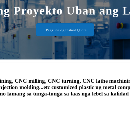
ng Proyekto Uban ang L
Pagkuha og Instant Quote
CNC milling, CNC turning, CNC lathe machining, sh
injection molding...etc customized plastic ug metal c
imo lamang sa tunga-tunga sa taas nga lebel sa kali