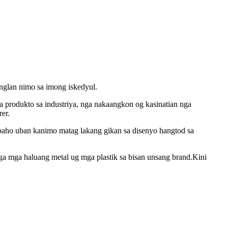
nglan nimo sa imong iskedyul.
 produkto sa industriya, nga nakaangkon og kasinatian nga
er.
baho uban kanimo matag lakang gikan sa disenyo hangtod sa
 mga haluang metal ug mga plastik sa bisan unsang brand.Kini