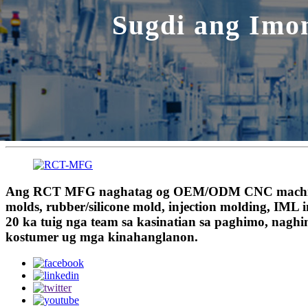
Sugdi ang Imo
Ang RCT MFG naghatag og OEM/ODM CNC machining, 
molds, rubber/silicone mold, injection molding, IML 
20 ka tuig nga team sa kasinatian sa paghimo, nagh
kostumer ug mga kinahanglanon.