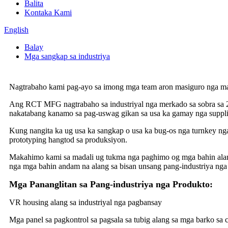
Balita
Kontaka Kami
English
Balay
Mga sangkap sa industriya
Nagtrabaho kami pag-ayo sa imong mga team aron masiguro nga mad
Ang RCT MFG nagtrabaho sa industriyal nga merkado sa sobra sa 20
nakatabang kanamo sa pag-uswag gikan sa usa ka gamay nga supplie
Kung nangita ka ug usa ka sangkap o usa ka bug-os nga turnkey n
prototyping hangtod sa produksiyon.
Makahimo kami sa madali ug tukma nga paghimo og mga bahin alang
nga mga bahin andam na alang sa bisan unsang pang-industriya ng
Mga Pananglitan sa Pang-industriya nga Produkto:
VR housing alang sa industriyal nga pagbansay
Mga panel sa pagkontrol sa pagsala sa tubig alang sa mga barko sa c