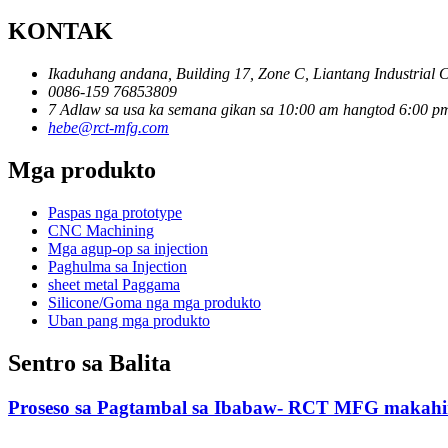
KONTAK
Ikaduhang andana, Building 17, Zone C, Liantang Industrial 
0086-159 76853809
7 Adlaw sa usa ka semana gikan sa 10:00 am hangtod 6:00 p
hebe@rct-mfg.com
Mga produkto
Paspas nga prototype
CNC Machining
Mga agup-op sa injection
Paghulma sa Injection
sheet metal Paggama
Silicone/Goma nga mga produkto
Uban pang mga produkto
Sentro sa Balita
Proseso sa Pagtambal sa Ibabaw- RCT MFG makah
......