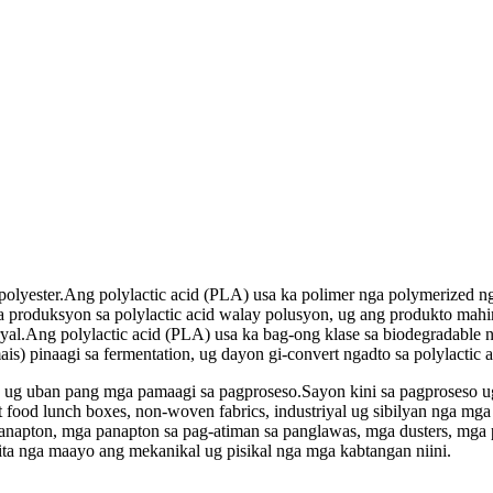
g polyester.Ang polylactic acid (PLA) usa ka polimer nga polymerized 
produksyon sa polylactic acid walay polusyon, ug ang produkto mah
al.Ang polylactic acid (PLA) usa ka bag-ong klase sa biodegradable n
) pinaagi sa fermentation, ug dayon gi-convert ngadto sa polylactic a
ng ug uban pang mga pamaagi sa pagproseso.Sayon kini sa pagproseso 
 food lunch boxes, non-woven fabrics, industriyal ug sibilyan nga mga
anapton, mga panapton sa pag-atiman sa panglawas, mga dusters, mga 
ta nga maayo ang mekanikal ug pisikal nga mga kabtangan niini.