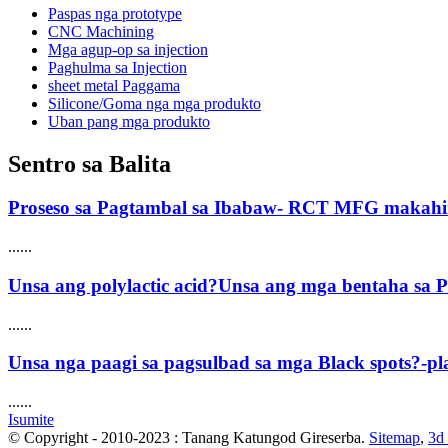
Paspas nga prototype
CNC Machining
Mga agup-op sa injection
Paghulma sa Injection
sheet metal Paggama
Silicone/Goma nga mga produkto
Uban pang mga produkto
Sentro sa Balita
Proseso sa Pagtambal sa Ibabaw- RCT MFG makah
......
Unsa ang polylactic acid?Unsa ang mga bentaha sa
......
Unsa nga paagi sa pagsulbad sa mga Black spots?-pla
......
Isumite
© Copyright - 2010-2023 : Tanang Katungod Gireserba.
Sitemap
,
3d 