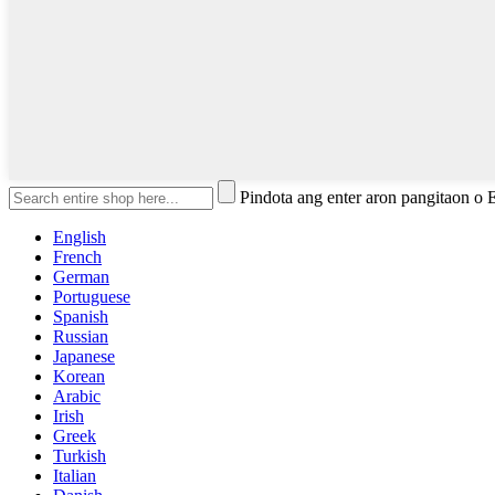
Pindota ang enter aron pangitaon o
English
French
German
Portuguese
Spanish
Russian
Japanese
Korean
Arabic
Irish
Greek
Turkish
Italian