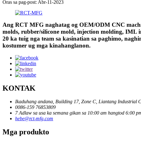
Oras sa pag-post: Abr-11-2023
Ang RCT MFG naghatag og OEM/ODM CNC machining, 
molds, rubber/silicone mold, injection molding, IML 
20 ka tuig nga team sa kasinatian sa paghimo, nagh
kostumer ug mga kinahanglanon.
KONTAK
Ikaduhang andana, Building 17, Zone C, Liantang Industrial 
0086-159 76853809
7 Adlaw sa usa ka semana gikan sa 10:00 am hangtod 6:00 p
hebe@rct-mfg.com
Mga produkto