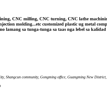
CNC milling, CNC turning, CNC lathe machining, sh
injection molding...etc customized plastic ug metal c
imo lamang sa tunga-tunga sa taas nga lebel sa kali
City, Shangcun community, Gongming office, Guangming New District,
m