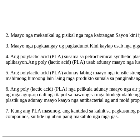
2. Maayo nga mekanikal ug pisikal nga mga kabtangan.Sayon kini i
3. Maayo nga pagkaangay ug pagkadunot.Kini kaylap usab nga giga
4. Ang polylactic acid (PLA) susama sa petrochemical synthetic pl
aplikasyon.Ang poly (lactic acid) (PLA) usab adunay maayo nga lus
5. Ang polylactic acid (PLA) adunay labing maayo nga tensile stre
mahimong himoong lain-laing mga produkto sumala sa panginahangla
6. Ang poly (lactic acid) (PLA) nga pelikula adunay maayo nga air 
ug mga agup-op dali nga itapot sa nawong sa mga biodegradable ng
plastik nga adunay maayo kaayo nga antibacterial ug anti mold prope
7. Kung ang PLA masunog, ang kantidad sa kainit sa pagkasunog par
compounds, sulfide ug uban pang makahilo nga mga gas.