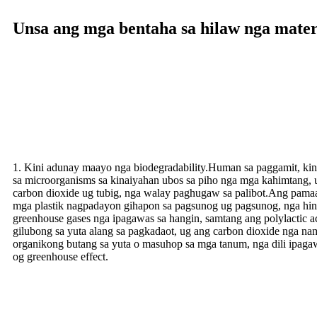
Unsa ang mga bentaha sa hilaw nga mate
1. Kini adunay maayo nga biodegradability.Human sa paggamit, ki
sa microorganisms sa kinaiyahan ubos sa piho nga mga kahimtang,
carbon dioxide ug tubig, nga walay paghugaw sa palibot.Ang pamaa
mga plastik nagpadayon gihapon sa pagsunog ug pagsunog, nga hin
greenhouse gases nga ipagawas sa hangin, samtang ang polylactic a
gilubong sa yuta alang sa pagkadaot, ug ang carbon dioxide nga na
organikong butang sa yuta o masuhop sa mga tanum, nga dili ipaga
og greenhouse effect.