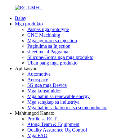
Balay
Mga produkto
Paspas nga prototype
CNC Machining
Mga agup-op sa injection
Paghulma sa Injection
sheet metal Paggama
Silicone/Goma nga mga produkto
Uban pang mga produkto
Aplikasyon
Automotive
Aerospace
5G nga mga Device
Mga konsumidor
Mga bahin sa renewable energy
Mga sangkap sa industriya
Mga bahin sa katukma sa semiconductor
Mahitungod Kanato
Profile sa RCT
Atong Team & Equipment
Quality Assurance Ug Control
Mga FAQ