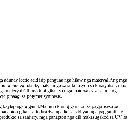
nga adunay lactic acid isip panguna nga hilaw nga materyal.Ang mga
imong biodegradable, makaamgo sa sirkulasyon sa kinaiyahan, mao
ga materyal.Gihimo kini gikan sa mga materyales sa starch nga
cid pinaagi sa polymer synthesis.
ug kaylap nga gigamit.Mahimo kining gamiton sa pagproseso sa
 panapton gikan sa industriya ngadto sa sibilyan nga paggamit.Ug
produkto sa sanitary, mga panapton nga dili makasugakod sa UV sa