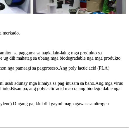
sa merkado.
gamiton sa paggama sa nagkalain-laing mga produkto sa
ene ug dili mahatag sa ubang mga biodegradable nga mga produkto.
omon nga pamaagi sa pagproseso.Ang poly lactic acid (PLA)
kini usab adunay mga kinaiya sa pag-inusara sa baho.Ang mga virus
nlo.Bisan pa, ang polylactic acid mao ra ang biodegradable nga
hylene).Dugang pa, kini dili gayud magpagawas sa nitrogen