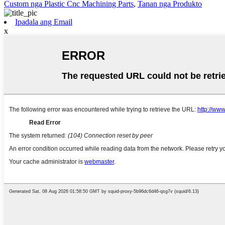
Custom nga Plastic Cnc Machining Parts
,
Tanan nga Produkto
Ipadala ang Email
x