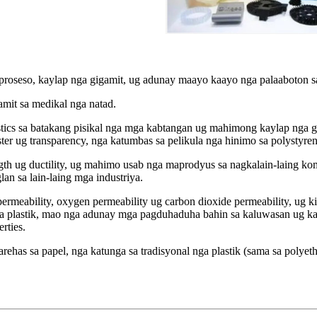
proseso, kaylap nga gigamit, ug adunay maayo kaayo nga palaaboton 
mit sa medikal nga natad.
astics sa batakang pisikal nga mga kabtangan ug mahimong kaylap nga 
ter ug transparency, nga katumbas sa pelikula nga hinimo sa polystyr
ngth ug ductility, ug mahimo usab nga maprodyus sa nagkalain-laing k
n sa lain-laing mga industriya.
permeability, oxygen permeability ug carbon dioxide permeability, ug 
a plastik, mao nga adunay mga pagduhaduha bahin sa kaluwasan ug kahi
rties.
ehas sa papel, nga katunga sa tradisyonal nga plastik (sama sa polyet