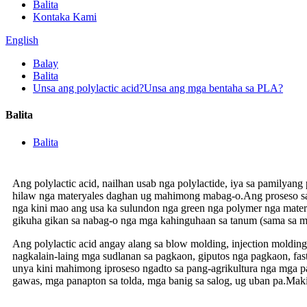
Balita
Kontaka Kami
English
Balay
Balita
Unsa ang polylactic acid?Unsa ang mga bentaha sa PLA?
Balita
Balita
Ang polylactic acid, nailhan usab nga polylactide, iya sa pamilyan
hilaw nga materyales daghan ug mahimong mabag-o.Ang proseso sa 
nga kini mao ang usa ka sulundon nga green nga polymer nga matery
gikuha gikan sa nabag-o nga mga kahinguhaan sa tanum (sama sa mais
Ang polylactic acid angay alang sa blow molding, injection moldi
nagkalain-laing mga sudlanan sa pagkaon, giputos nga pagkaon, fast
unya kini mahimong iproseso ngadto sa pang-agrikultura nga mga p
gawas, mga panapton sa tolda, mga banig sa salog, ug uban pa.Maki