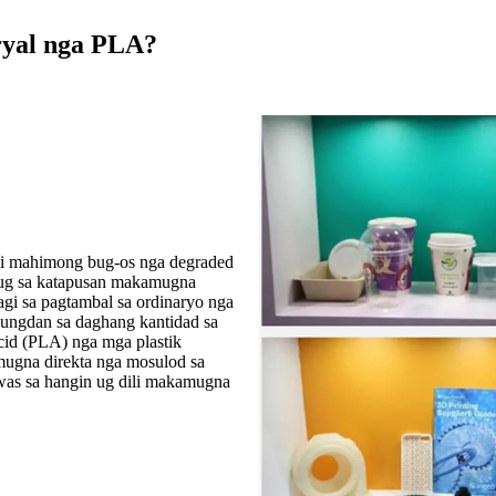
ryal nga PLA?
ni mahimong bug-os nga degraded
 ug sa katapusan makamugna
gi sa pagtambal sa ordinaryo nga
ungdan sa daghang kantidad sa
cid (PLA) nga mga plastik
mugna direkta nga mosulod sa
was sa hangin ug dili makamugna