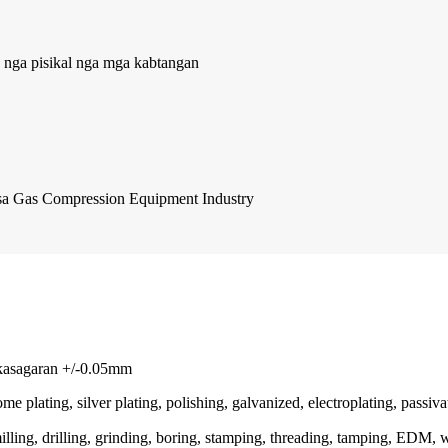
 nga pisikal nga mga kabtangan
 sa Gas Compression Equipment Industry
 kasagaran +/-0.05mm
e plating, silver plating, polishing, galvanized, electroplating, passiva
lling, drilling, grinding, boring, stamping, threading, tamping, EDM, wi