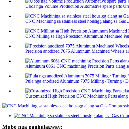
Ubos nga Volume Production Automative spare parts Ure
CNC Machining sa stainless steel housigg alang sa Gas ..
CNC Milling sa High Precision Aluminum Machined Part
Precision anodized 7075 Aluminum Machined Wheels ala
Aluminum 6061 CNC machining Precision Parts alang sa 
Pula nga anodized Aluminum 7075 Milling / Turning / Dri
Customized High Precision CNC Machining Parts alang s
Mubo nga paghulagway: