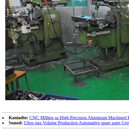
Kaniadto:
CNC Milling sa High Precision Aluminum Machined Par
Sunod:
Ubos nga Volume Production Automative spare parts Ure