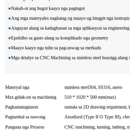
●
Nakab-ot ang hugot kaayo nga pagtugot
●
Ang mga materyales naghatag og maayo ug hingpit nga isotropic
●
Angayan alang sa kadaghanan sa mga aplikasyon sa engineering
●
Epektibo sa gasto alang sa komplikado nga geometry
●
Maayo kaayo nga tulin sa pag-uswag sa merkado
●
Mga detalye sa CNC Machining sa stainless steel housigg alang
Materyal nga
stainless steel304, SS316, asero
Max.gidak-on sa machining
510 * 1020 * 500 mm(max)
Pagkamatugtanon
sumala sa 2D drawing requirment,
Pagtambal sa nawong
Anodized (Type II O Type III), chrom
Panguna nga Proseso
CNC machining, turning, lathing, mi