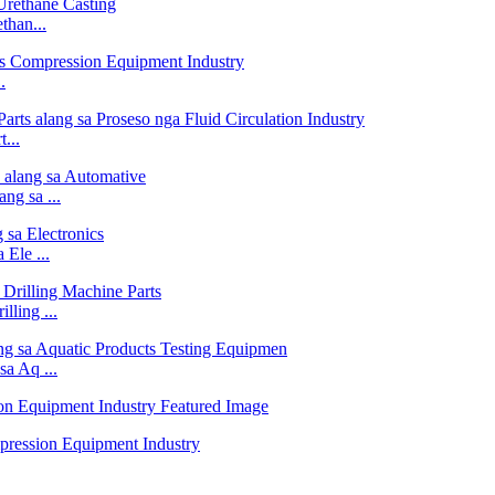
than...
.
...
ng sa ...
Ele ...
lling ...
a Aq ...