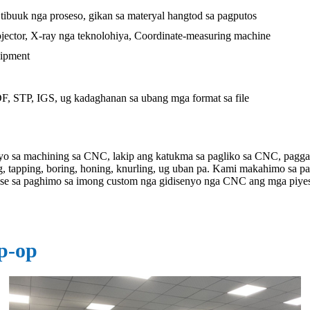
 tibuuk nga proseso, gikan sa materyal hangtod sa pagputos
jector, X-ray nga teknolohiya, Coordinate-measuring machine
uipment
 STP, IGS, ug kadaghanan sa ubang mga format sa file
syo sa machining sa CNC, lakip ang katukma sa pagliko sa CNC, pagg
g, tapping, boring, honing, knurling, ug uban pa. Kami makahimo sa 
vise sa paghimo sa imong custom nga gidisenyo nga CNC ang mga piyes
p-op