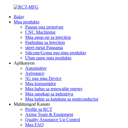
Balay
Mga produkto
Paspas nga prototype
CNC Machining
Mga agup-op sa injection
Paghulma sa Injection
sheet metal Paggama
Silicone/Goma nga mga produkto
Uban pang mga produkto
Aplikasyon
Automotive
Aerospace
5G nga mga Device
Mga konsumidor
Mga bahin sa renewable energy
Mga sangkap sa industriya
Mga bahin sa katukma sa semiconductor
Mahitungod Kanato
Profile sa RCT
Atong Team & Equipment
Quality Assurance Ug Control
Mga FAQ