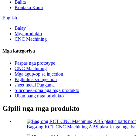
Balita
Kontaka Kami
English
Balay
Mga produkto
CNC Machining
Mga kategoriya
Paspas nga prototype
CNC Machining
Mga agup-op sa injection
Paghulma sa Injection
sheet metal Paggama
Silicone/Goma nga mga produkto
Uban pang mga produkto
Gipili nga mga produkto
Bag-ong RCT CNC Machining ABS plastik nga mga bahin