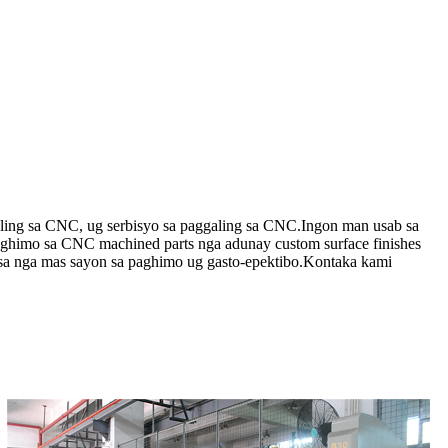
aling sa CNC, ug serbisyo sa paggaling sa CNC.Ingon man usab sa
paghimo sa CNC machined parts nga adunay custom surface finishes
a nga mas sayon ​​sa paghimo ug gasto-epektibo.Kontaka kami