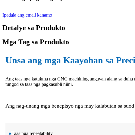
Ipadala ang email kanamo
Detalye sa Produkto
Mga Tag sa Produkto
Unsa ang mga Kaayohan sa Prec
Ang taas nga katukma nga CNC machining angayan alang sa duha ng
tungod sa taas nga pagkasubli niini.
Ang nag-unang mga benepisyo nga may kalabutan sa suod
●
Taas nga repeatability