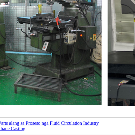
ts alang sa Proseso nga Fluid Circulation Industry
thane Casting