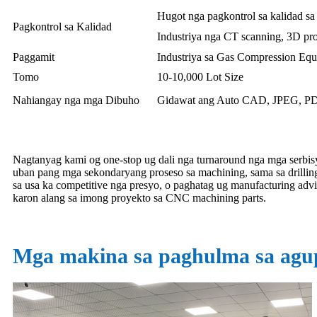
Hugot nga pagkontrol sa kalidad sa
Pagkontrol sa Kalidad
Industriya nga CT scanning, 3D pro
Paggamit
Industriya sa Gas Compression Eq
Tomo
10-10,000 Lot Size
Nahiangay nga mga Dibuho
Gidawat ang Auto CAD, JPEG, PDF,
Nagtanyag kami og one-stop ug dali nga turnaround nga mga serbi
uban pang mga sekondaryang proseso sa machining, sama sa drillin
sa usa ka competitive nga presyo, o paghatag ug manufacturing ad
karon alang sa imong proyekto sa CNC machining parts.
Mga makina sa paghulma sa agu